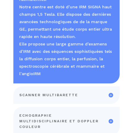
Notre centre est doté d’une IRM SIGNA haut
champs 1,5 Tesla. Elle dispose des dernières
avancées technologiques de de la marque
GE, permettant une étude corps entier ultra
rapide en haute résolution.
Elle propose une large gamme d’examens
d’IRM avec des séquences sophistiquées tels
la diffusion corps entier, la perfusion, la
spectroscopie cérébrale et mammaire et
l’angioIRM
SCANNER MULTIBARETTE
ECHOGRAPHIE
MULTIDISCIPLINAIRE ET DOPPLER
COULEUR