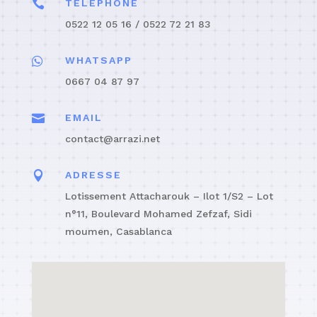

TÉLÉPHONE
0522 12 05 16 / 0522 72 21 83

WHATSAPP
0667 04 87 97

EMAIL
contact@arrazi.net

ADRESSE
Lotissement Attacharouk – Ilot 1/S2 – Lot
n°11, Boulevard Mohamed Zefzaf, Sidi
moumen, Casablanca