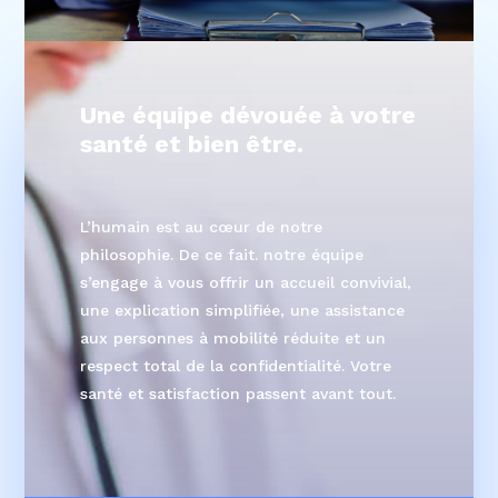
Une équipe dévouée à votre
santé et bien être
.
L’humain est au cœur de notre
philosophie. De ce fait. notre équipe
s’engage à vous offrir un accueil convivial,
une explication simplifiée, une assistance
aux personnes à mobilité réduite et un
respect total de la confidentialité. Votre
santé et satisfaction passent avant tout.