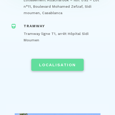
Lotissement Attacharouk – Ilot 1/S2 – Lot
n°11, Boulevard Mohamed Zefzaf, Sidi
moumen, Casablanca

TRAMWAY
Tramway ligne T1, arrêt Hôpital Sidi
Moumen
LOCALISATION